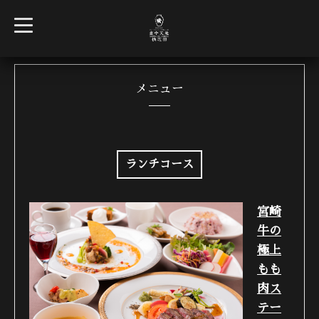
t
o
g
g
l
e
n
メニュー
a
v
i
g
a
t
i
ランチコース
o
n
宮崎
牛の
極上
もも
肉ス
テー