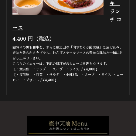
キ
ラン
チ コ
ース
4,400
円（税込）
霜降りの黒毛和牛を、さらに桷志田の「肉やわらか酵素糀」に漬け込み、
旨味と柔らかさをプラス。わさびステーキソースの豊かな風味と一緒にお
召し上がり下さい。
こちらのメニューは、下記の料理が含むコース料理となります。
【・食前酢 ・サラダ ・スープ ・ライス /¥4,000】
【・食前酢 ・前菜 ・サラダ ・小鉢3品 ・スープ ・ライス ・コー
ヒー ・デザート /¥4,400】