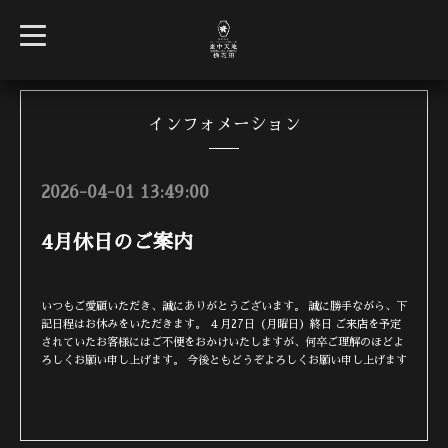
t
o
g
g
l
e
n
インフォメーション
a
v
i
g
2026-04-01 13:49:00
a
t
i
4月休日のご案内
o
n
いつもご愛顧いただき、誠にありがとうございます。 誠に勝手ながら、下
記日程はお休みをいただきます。 ４月27日（月曜日）終日 ご来店を予定
されていたお客様にはご不便をおかけいたしますが、何卒ご理解のほどよ
ろしくお願い申し上げます。 今後ともどうぞよろしくお願い申し上げます