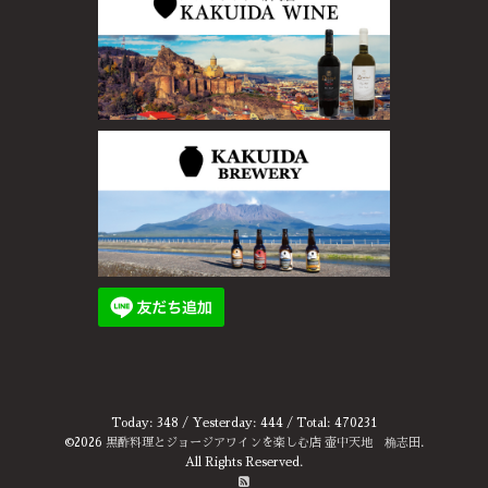
Today:
348
/ Yesterday:
444
/ Total:
470231
©2026
黒酢料理とジョージアワインを楽しむ店 壷中天地 桷志田
.
All Rights Reserved.