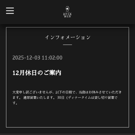
t
o
g
g
l
e
n
インフォメーション
a
v
i
g
2025-12-03 11:02:00
a
t
i
12月休日のご案内
o
n
大変申し訳ございませんが、以下の日程で、当店はお休みさせていただき
ます。 通常営業いたします。 30日（ディナータイムは貸し切り営業で
す。