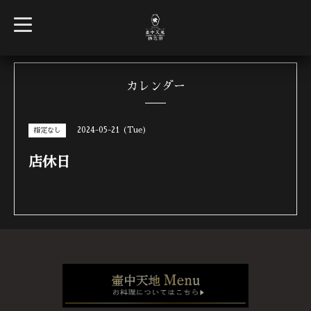
t
o
g
g
l
e
n
カレンダー
a
v
i
g
2024-05-21 (Tue)
指定なし
a
t
i
店休日
o
n