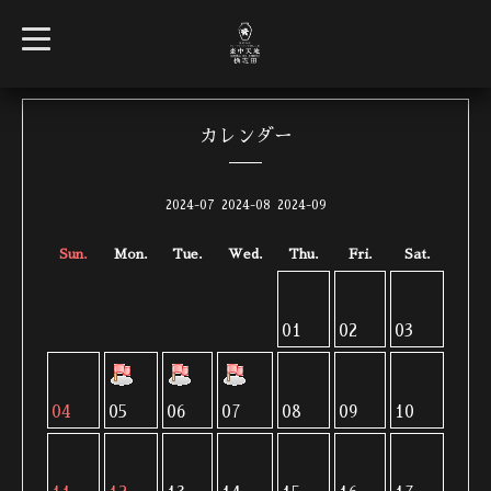
t
o
g
g
l
e
n
カレンダー
a
v
i
g
2024-07
2024-08
2024-09
a
t
i
Sun.
Mon.
Tue.
Wed.
Thu.
Fri.
Sat.
o
n
01
02
03
04
05
06
07
08
09
10