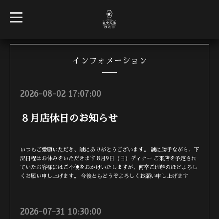
t
o
g
g
l
e
n
インフォメーション
a
v
i
g
2026-08-02 17:07:00
a
t
i
８月店休日のお知らせ
o
n
いつもご愛顧いただき、誠にありがとうございます。 誠に勝手ながら、下
記日程はお休みをいただきます 8月9日（日）ディナー ご来店を予定され
ていたお客様にはご不便をおかけいたしますが、何卒ご理解のほどよろし
くお願い申し上げます。 今後ともどうぞよろしくお願い申し上げます
2026-07-31 10:30:00