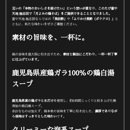
互いの「本物のおいしさを届けたい」という想いが重なり、このたび壷中
天地 桷志田で「月よみの鶏そば」をご提供できることとなりました。
壷中天地 桷志田ならではの
「食前酢」
や
「ふりかけ黒酢（ポケクロ）」
と
ともに、新たな味わいをぜひご堪能ください。
素材の旨味を、一杯に。
鶏の旨味を最大限に引き出すため、
素材と製法にこだわり、一杯一杯丁寧
に仕上げています。
鹿児島県産鶏ガラ100％の鶏白湯
スープ
鹿児島県産の鶏ガラと水だけ
を使用し、約6時間じっくりと炊き上げた無
添加の鶏白湯スープ。
余計なものは加えず、鶏本来の旨味を丁寧に引き出した、
濃厚でありなが
ら後味はすっきりとした味わい
です。
クリーミーな泡系スープ