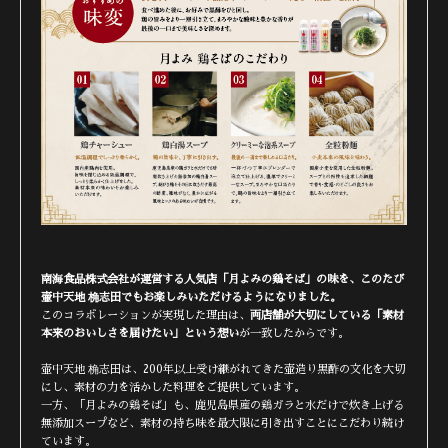
南海食品株式会社が運営する人気店「月よみの鶏そば」の味を、このたび
壷中天地 桷志田でもお楽しみいただけるようになりました。
このコラボレーションが実現した理由は、
両店舗が大切にしている「素材
本来のおいしさを届けたい」という想い
が一致したからです。
壷中天地 桷志田は、200年以上受け継がれてきた壷造り黒酢の文化を大切
にし、素材の力を活かした料理をご提供しています。
一方、「月よみの鶏そば」も、鹿児島県産の鶏ガラと水だけで炊き上げる
無添加スープなど、素材の持ち味を最大限に引き出すことにこだわり続け
ています。