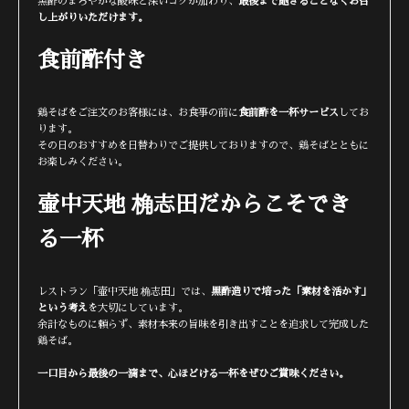
黒酢のまろやかな酸味と深いコクが加わり、
最後まで飽きることなくお召
し上がりいただけます。
食前酢付き
鶏そばをご注文のお客様には、お食事の前に
食前酢を一杯サービス
してお
ります。
その日のおすすめを日替わりでご提供しておりますので、鶏そばとともに
お楽しみください。
壷中天地 桷志田だからこそでき
る一杯
レストラン「壷中天地 桷志田」では、
黒酢造りで培った「素材を活かす」
という考え
を大切にしています。
余計なものに頼らず、素材本来の旨味を引き出すことを追求して完成した
鶏そば。
一口目から最後の一滴まで、心ほどける一杯をぜひご賞味ください。