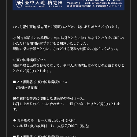
いつも壷中天地 橘志田をご愛顧いただき、誠にありがとうございます。
🌿 暑さが増すこの季節に、旬の味覚とともに涼やかなひとときをお楽しみ
いただける期間限定プランをご用意いたしました。
黒酢の深い余韻とともに、心ほどける優雅な時間をお過ごしください。
✨ 夏の涼味満喫プラン
黒酢料理と上質なおもてなしで、壷中天地 橘志田ならではの心温まるひと
ときをご提供いたします。
■ A：黒酢香る 夏の涼味満喫コース
【2名様～8名様】
旬の食材を贅沢に使用した夏限定の特別コース。
お召し上がりのペースに合わせて、一皿ずつゆったりとご提供いたしま
す。
🍽 お料理のみ お一人様 5,500円（税込）
🍷 お料理＋飲み放題付 お一人様 7,700円（税込）