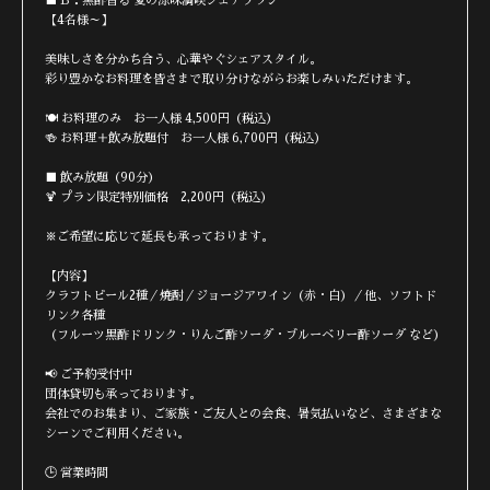
■ B：黒酢香る 夏の涼味満喫シェアプラン
【4名様～】
美味しさを分かち合う、心華やぐシェアスタイル。
彩り豊かなお料理を皆さまで取り分けながらお楽しみいただけます。
🍽 お料理のみ お一人様 4,500円（税込）
🍻 お料理＋飲み放題付 お一人様 6,700円（税込）
■ 飲み放題（90分）
🍹 プラン限定特別価格 2,200円（税込）
※ご希望に応じて延長も承っております。
【内容】
クラフトビール2種／焼酎／ジョージアワイン（赤・白）／他、ソフトド
リンク各種
（フルーツ黒酢ドリンク・りんご酢ソーダ・ブルーベリー酢ソーダ など）
📢 ご予約受付中
団体貸切も承っております。
会社でのお集まり、ご家族・ご友人との会食、暑気払いなど、さまざまな
シーンでご利用ください。
🕒 営業時間